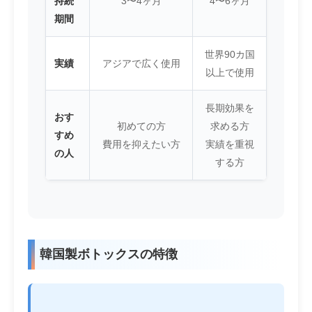
持続
3〜4ヶ月
4〜6ヶ月
期間
世界90カ国
実績
アジアで広く使用
以上で使用
長期効果を
おす
初めての方
求める方
すめ
費用を抑えたい方
実績を重視
の人
する方
韓国製ボトックスの特徴