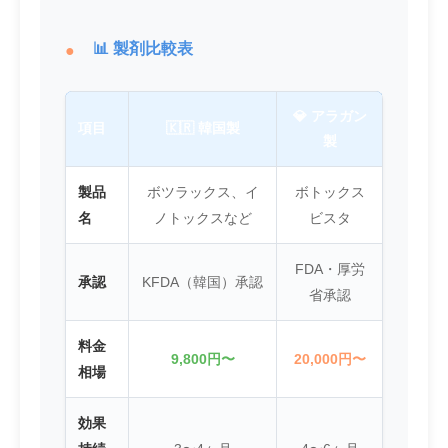
📊 製剤比較表
💎 アラガン
項目
🇰🇷 韓国製
製
製品
ボツラックス、イ
ボトックス
名
ノトックスなど
ビスタ
FDA・厚労
承認
KFDA（韓国）承認
省承認
料金
9,800円〜
20,000円〜
相場
効果