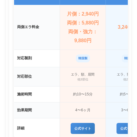
片側：2,940円
両側：5,880円
3,240円
両側エラ料金
両側・強力：
9,880円
対応製剤
韓国製
韓国製
エラ、額、眉間
エラ、額、眉
対応部位
他3部位
他2部位
施術時間
約10〜15分
約5〜10
効果期間
4〜6ヶ月
3〜6ヶ月
詳細
公式サイト
公式サイト