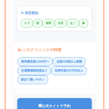
✨ 対応部位
エラ
額
眉間
目尻
あご
鼻
👍 このクリニックの特徴
業界最安級2,940円〜
全国100院以上展開
交通費補助制度あり
症例写真100万件以上
駅近で通いやすい
🌐
公式サイトで予約