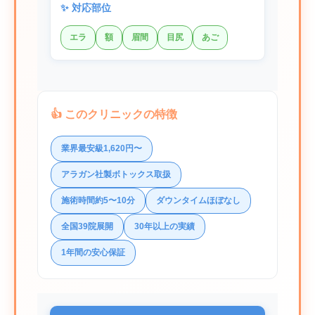
✨ 対応部位
エラ
額
眉間
目尻
あご
👍 このクリニックの特徴
業界最安級1,620円〜
アラガン社製ボトックス取扱
施術時間約5〜10分
ダウンタイムほぼなし
全国39院展開
30年以上の実績
1年間の安心保証