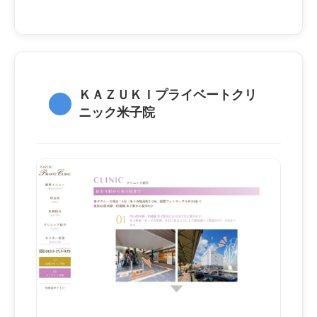
ＫＡＺＵＫＩプライベートクリ
4.
ニック米子院