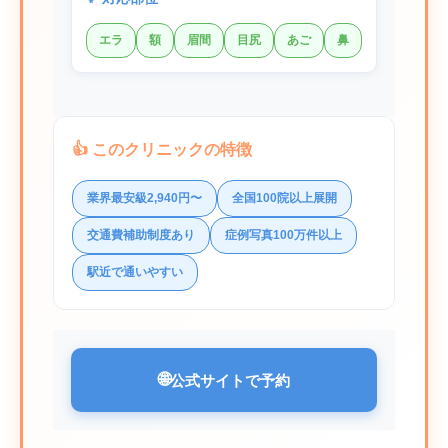
エラ
額
眉間
目尻
あご
鼻
👍 このクリニックの特徴
業界最安級2,940円〜
全国100院以上展開
交通費補助制度あり
症例写真100万件以上
駅近で通いやすい
🌐
公式サイトで予約