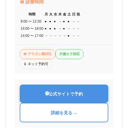
📅
診療時間
時間
月
火
水
木
金
土
日
祝
9:00 〜 12:30
●
●
●
－
●
●
－
－
14:00 〜 18:00
●
●
●
－
●
－
－
－
14:00 〜 17:00
－
－
－
－
－
●
－
－
💎 アラガン製対応
片側エラ対応
📱 ネット予約可
🌐
公式サイトで予約
→
詳細を見る