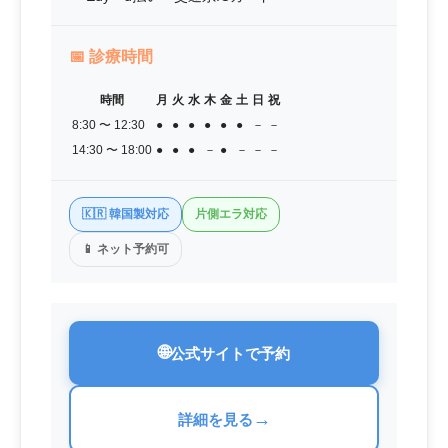
📅
診療時間
時間
月
火
水
木
金
土
日
祝
8:30 〜 12:30
●
●
●
●
●
●
－
－
14:30 〜 18:00
●
●
●
－
●
－
－
－
🇰🇷 韓国製対応
片側エラ対応
📱 ネット予約可
🌐
公式サイトで予約
→
詳細を見る