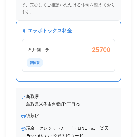
で、安心してご相談いただける体制を整えており
ます。
💉 エラボトックス料金
25700
📍 片側エラ
韓国製
鳥取県
📍
鳥取県米子市角盤町4丁目23
後藤駅
🚃
現金・クレジットカード・LINE Pay・楽天
💳
Edy・d払い・交通系ICカード