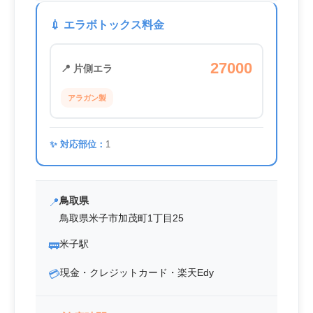
💉 エラボトックス料金
27000
📍 片側エラ
アラガン製
✨ 対応部位：
1
鳥取県
📍
鳥取県米子市加茂町1丁目25
米子駅
🚃
現金・クレジットカード・楽天Edy
💳