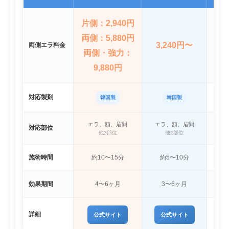
片側：2,940円
両側：5,880円
3,240円〜
両側エラ料金
両側・強力：
9,880円
対応製剤
韓国製
韓国製
エラ、額、眉間
エラ、額、眉間
対応部位
他3部位
他2部位
施術時間
約10〜15分
約5〜10分
効果期間
4〜6ヶ月
3〜6ヶ月
詳細
公式サイト
公式サイト