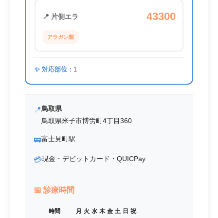
43300
📍 片側エラ
アラガン製
✨ 対応部位：
1
鳥取県
📍
鳥取県米子市博労町4丁目360
富士見町駅
🚃
現金・デビットカード・QUICPay
💳
📅
診療時間
時間
月
火
水
木
金
土
日
祝