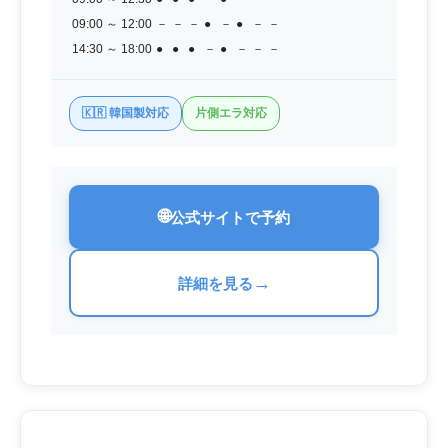
09:00 ～ 12:00
－
－
－
●
－
●
－
－
14:30 ～ 18:00
●
●
●
－
●
－
－
－
🇰🇷 韓国製対応
片側エラ対応
🌐
公式サイトで予約
→
詳細を見る