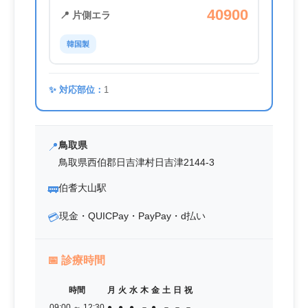
40900
📍 片側エラ
韓国製
✨ 対応部位：
1
鳥取県
📍
鳥取県西伯郡日吉津村日吉津2144‐3
伯耆大山駅
🚃
現金・QUICPay・PayPay・d払い
💳
📅
診療時間
時間
月
火
水
木
金
土
日
祝
09:00 ～ 12:30
●
●
●
－
●
－
－
－