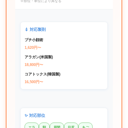
※部位・単位により異なる
💉 対応製剤
プチ小顔術
1,620円〜
アラガン(米国製)
18,800円〜
コアトックス(韓国製)
16,500円〜
✨ 対応部位
エラ
額
眉間
目尻
あご