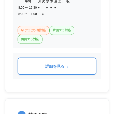
時間
月
火
水
木
金
土
日
祝
8:00 〜 16:30
●
－
●
●
●
－
－
－
8:00 〜 11:00
－
●
－
－
－
－
－
－
💎 アラガン製対応
片側エラ対応
両側エラ対応
→
詳細を見る