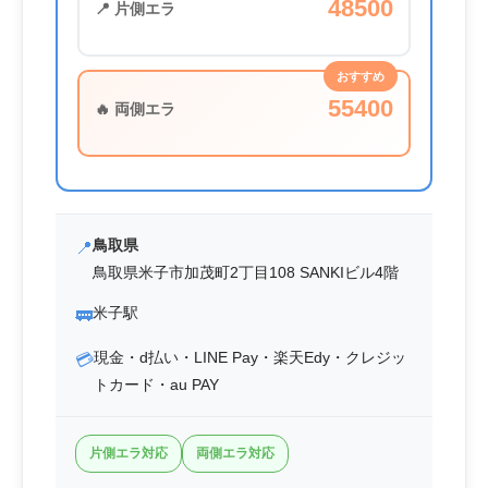
48500
📍 片側エラ
おすすめ
55400
🔥 両側エラ
鳥取県
📍
鳥取県米子市加茂町2丁目108 SANKIビル4階
米子駅
🚃
現金・d払い・LINE Pay・楽天Edy・クレジッ
💳
トカード・au PAY
片側エラ対応
両側エラ対応