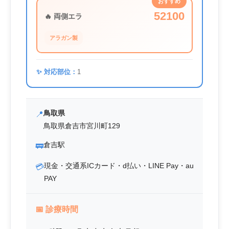
おすすめ
52100
🔥 両側エラ
アラガン製
✨ 対応部位：
1
鳥取県
📍
鳥取県倉吉市宮川町129
倉吉駅
🚃
現金・交通系ICカード・d払い・LINE Pay・au
💳
PAY
📅
診療時間