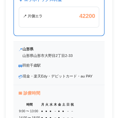
42200
📍 片側エラ
山形県
📍
山形県山形市大野目2丁目2-33
羽前千歳駅
🚃
現金・楽天Edy・デビットカード・au PAY
💳
📅
診療時間
時間
月
火
水
木
金
土
日
祝
9:00 〜 13:00
●
●
●
－
●
●
－
－
14:00 〜 18:00
●
●
●
－
●
－
－
－