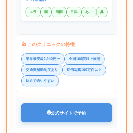
エラ
額
眉間
目尻
あご
鼻
👍 このクリニックの特徴
業界最安級2,940円〜
全国100院以上展開
交通費補助制度あり
症例写真100万件以上
駅近で通いやすい
🌐
公式サイトで予約