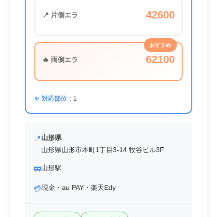
42600
📍 片側エラ
おすすめ
62100
🔥 両側エラ
✨ 対応部位：
1
山形県
📍
山形県山形市本町1丁目3-14 牧谷ビル3F
山形駅
🚃
現金・au PAY・楽天Edy
💳