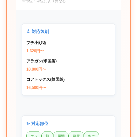
※部位・単位により異なる
💉 対応製剤
プチ小顔術
1,620円〜
アラガン(米国製)
18,800円〜
コアトックス(韓国製)
16,500円〜
✨ 対応部位
エラ
額
眉間
目尻
あご