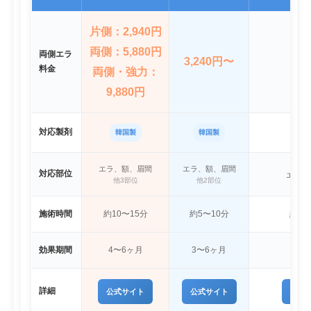
片側：2,940円
両側：5,880円
両側エラ
3,240円〜
72
料金
両側・強力：
9,880円
対応製剤
韓国製
韓国製
エラ、額、眉間
エラ、額、眉間
対応部位
エラ、
他3部位
他2部位
施術時間
約10〜15分
約5〜10分
約5〜
効果期間
4〜6ヶ月
3〜6ヶ月
3〜
詳細
公式サイト
公式サイト
公式