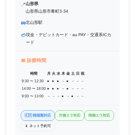
山形県
📍
山形県山形市肴町3-34
北山形駅
🚃
現金・デビットカード・au PAY・交通系ICカ
💳
ード
📅
診療時間
時間
月
火
水
木
金
土
日
祝
9:30 〜 12:30
●
●
●
－
●
－
－
－
14:00 〜 18:00
●
●
●
－
●
－
－
－
9:00 〜 13:00
－
－
－
●
－
●
－
－
🇰🇷 韓国製対応
片側エラ対応
両側エラ対応
📱 ネット予約可