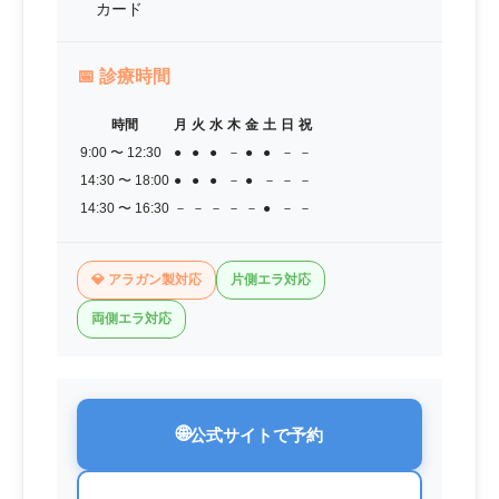
カード
📅
診療時間
時間
月
火
水
木
金
土
日
祝
9:00 〜 12:30
●
●
●
－
●
●
－
－
14:30 〜 18:00
●
●
●
－
●
－
－
－
14:30 〜 16:30
－
－
－
－
－
●
－
－
💎 アラガン製対応
片側エラ対応
両側エラ対応
🌐
公式サイトで予約