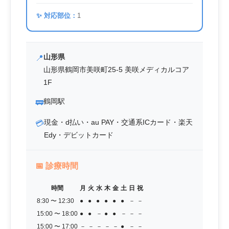
✨ 対応部位：
1
山形県
📍
山形県鶴岡市美咲町25-5 美咲メディカルコア
1F
鶴岡駅
🚃
現金・d払い・au PAY・交通系ICカード・楽天
💳
Edy・デビットカード
📅
診療時間
時間
月
火
水
木
金
土
日
祝
8:30 〜 12:30
●
●
●
●
●
●
－
－
15:00 〜 18:00
●
●
－
●
●
－
－
－
15:00 〜 17:00
－
－
－
－
－
●
－
－