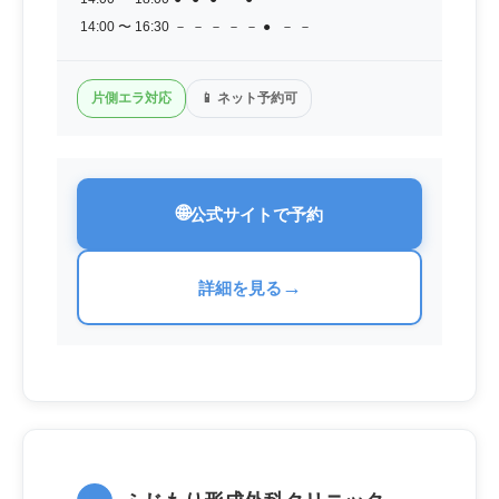
14:00 〜 16:30
－
－
－
－
－
●
－
－
片側エラ対応
📱 ネット予約可
🌐
公式サイトで予約
→
詳細を見る