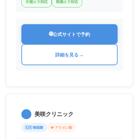
片側エラ対応
両側エラ対応
🌐
公式サイトで予約
→
詳細を見る
2.
美咲クリニック
🇰🇷 韓国製
💎 アラガン製